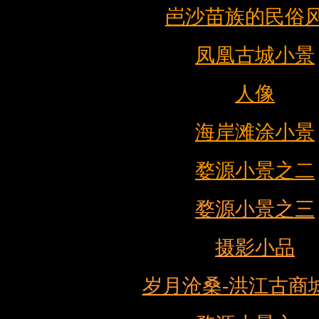
岜沙苗族的民俗
凤凰古城小景
人像
海岸滩涂小景
婺源小景之二
婺源小景之三
摄影小品
岁月沧桑-洪江古商