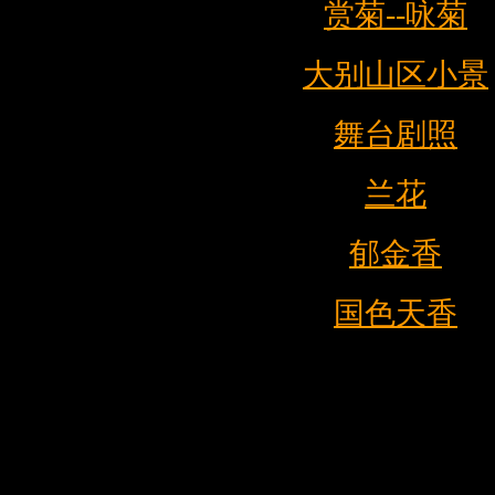
赏菊--咏菊
大别山区小景
舞台剧照
兰花
郁金香
国色天香