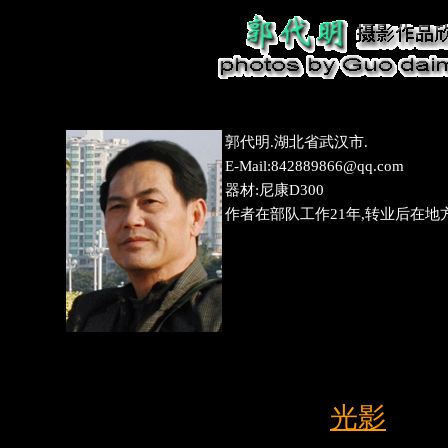
郭代明.湖北省武汉市.
E-Mail:842889866@qq.com
器材:尼康D300
作者在部队工作21年,转业后在地方
光影