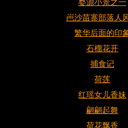
婺源小景之一
岜沙苗寨部落人
繁华后面的印
石榴花开
捕食记
荷莲
红瑶女儿香妹
翩翩起舞
荷花飘香