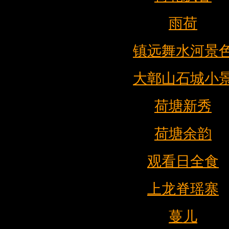
雨荷
镇远舞水河景
大鄣山石城小
荷塘新秀
荷塘余韵
观看日全食
上龙脊瑶寨
蔓儿