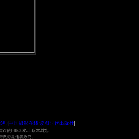
影师
|
中国摄影在线
|
读图时代出版社
|
建议使用
IE6.0
以上版本浏览。
载或摘编
,
违者必究。