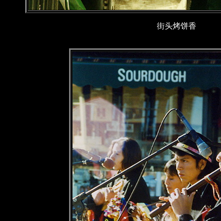
街头烤饼香