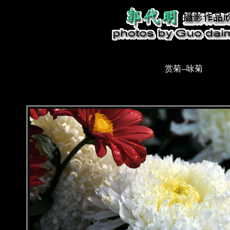
赏菊--咏菊