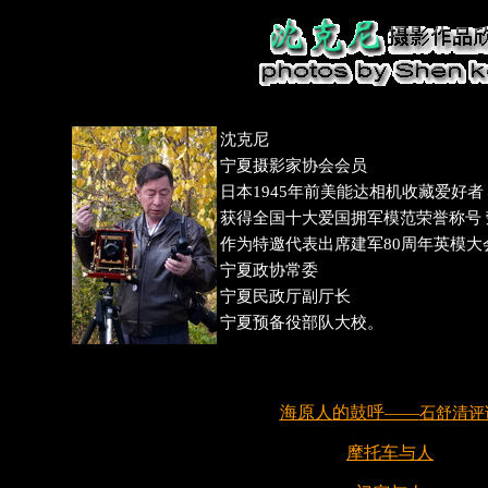
沈克尼
宁夏摄影家协会会员
日本1945年前美能达相机收藏爱好者
获得全国十大爱国拥军模范荣誉称号 
作为特邀代表出席建军80周年英模大
宁夏政协常委
宁夏民政厅副厅长
宁夏预备役部队大校。
海原人的鼓呼——
石舒清评
摩托车与人