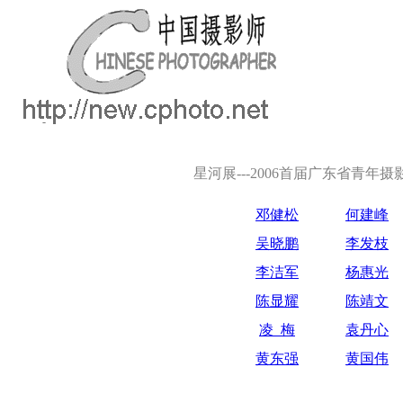
星河展---2006首届广东省青年
邓健松
何建峰
吴晓鹏
李发枝
李洁军
杨惠光
陈显耀
陈靖文
凌 梅
袁丹心
黄东强
黄国伟