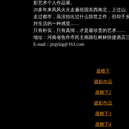
影艺术个人作品展。
20多年来风风火火走遍祖国东西南北，上过山
走过都市，虽没拍出过什么惊世之作，但却于
对生活的一种感觉……
只有朴实，只有真情，才是最珍贵的艺术……
地址：河南省焦作市民主南路红树林快捷酒店
E-mail：jzsjylzg@163.com
屋檐下
摄影作品
屋檐下2
摄影作品
屋檐下3
屋檐下4