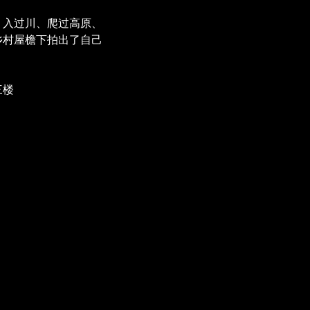
、入过川、爬过高原、
乡村屋檐下拍出了自己
三楼