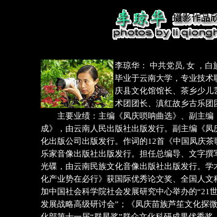
李琼华： 中共党员, 女 ，白族
毕业于云南大学，专业技术
庆县文化馆馆长、茶乡少儿
术团团长、滇红故乡古乐团
主要业绩：主编《凤庆唢呐曲选》、副主编《
成》，由云南人民出版社出版发行。副主编《凤
化出版公司出版发行。作词的12首《中国凤庆茶
乐家音像出版社出版发行。担任总编导、文字撰
光碟，由云南民族文化音像出版社出版发行。学
化产业势在必行》获国际优秀论文奖、全国人文
加中国社会科学院社会发展研究中心举办的“21
发展战略高级研讨会”；《凤庆苗族芦笙文化探
化部第十一届“群星奖”群众文化科研成果优秀奖