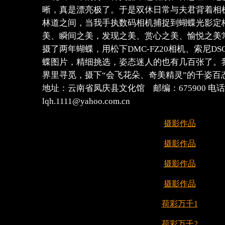
晰，真是漂亮极了。于是双休日常与夫君背着相
林道之间，当我手执数码相机捕捉到蝴蝶光影定
美、瞬间之美，发现之美、赏心之美、愉悦之美
摄了两年蝴蝶，用松下DMC-FZ20相机、索尼DS
蝶图片，精细挑选，姿态迷人的也有几百张了。
界里寻觅，摄下“会飞花朵、奇美精灵”的千姿百
地址：云南省凤庆县文化馆 邮编：675900 电话：1
lqh.1111@yahoo.com.cn
摄影作品
摄影作品
摄影作品
摄影作品
荷彩万千1
荷彩万千2