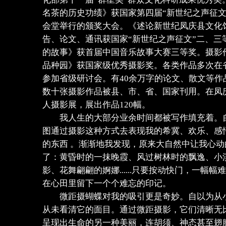
名茶的历史功绩》获国家第四届“新世纪之声征文
会堂举行的颁奖大会。《述论新世纪凤庆县文化
告、论文、通讯获国家“新世纪之声征文”二、三
的故事》获首届中国音乐故事大赛三等奖。摄影
品种园》获国家级优秀摄影奖。各类作品多次在
参加省级研讨会。有40余万字的论文、散文等作
数十张摄影作品被县、市、省、国家刊用。在凤
人摄影展，展出作品120幅。
我人生的大部分业余时间都被写作填充着。自
图通过摄影这种方式去表现我的希冀、欢乐、感
的东西 。渐渐地我发现，原来大自然中让我心
了：黄昏时的一抹晚霞、风过树林时的飘逸、小
影、花舞翩翩的婀娜......只要按动快门，一幅
在心田里留下一个个难忘的印记。
微距摄蝴蝶对我的吸引更是奇妙。自以为从小
从未看清它的面目。通过微距摄影，它们清晰无
呈现出生命的另一种美丽，连胡须、神态甚至翅