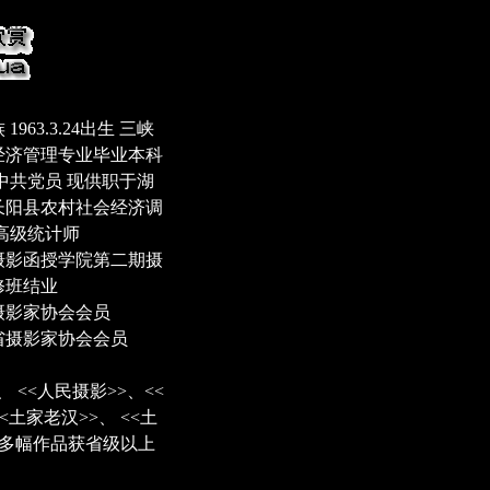
1963.3.24出生 三峡
经济管理专业毕业本科
中共党员 现供职于湖
长阳县农村社会经济调
 高级统计师
摄影函授学院第二期摄
修班结业
摄影家协会会员
省摄影家协会会员
 <<人民摄影>>、<<
<土家老汉>>、 <<土
>等多幅作品获省级以上