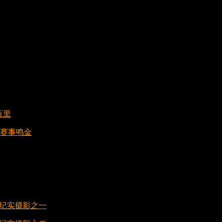
百里
江赛事鸣金
赛纪实摄影之一