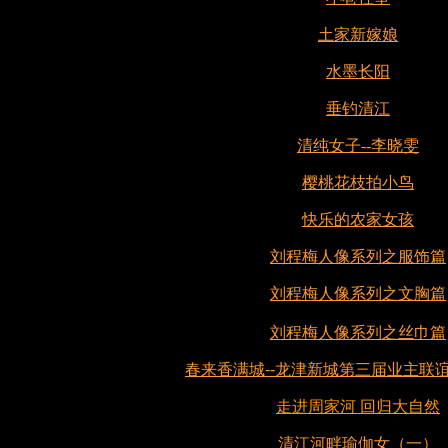
土家新嫁娘
水墨长阳
垂钓清江
清纯女子--李晓雯
樱桃花枝拍小鸟
快乐的农家女孩
刘程梅人像系列之服饰篇
刘程梅人像系列之文胸篇
刘程梅人像系列之丝巾篇
春来香满城--龙津新城第三届业主联
走进周家河 回归大自然
清江河畔瑜伽女（一）