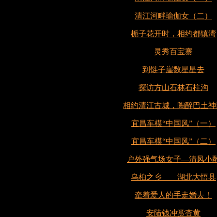
清江河畔瑜伽女（二）
栀子花开时，相约都镇湾
灵秀百宝寨
到链子崖数星星去
探访方山石林石柱沟
相约清江古城，陶醉巴土神
宜昌车模“中国风”（一）
宜昌车模“中国风”（二）
户外强气场女子—清风小
乌桕之乡——湖北大悟县
牵着爱人的手走婚去！
安陆钱冲赏杏黄