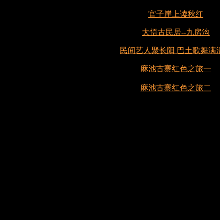
官子崖上读秋红
大悟古民居--九房沟
民间艺人聚长阳 巴土歌舞满
麻池古寨红色之旅一
麻池古寨红色之旅二