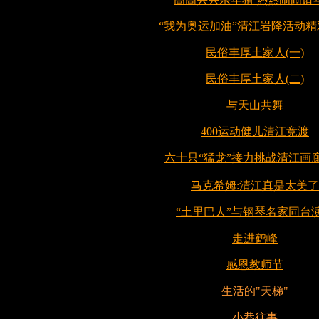
“我为奥运加油”清江岩降活动精
民俗丰厚土家人(一)
民俗丰厚土家人(二)
与天山共舞
400运动健儿清江竞渡
六十只“猛龙”接力挑战清江画
马克希姆:清江真是太美了
“土里巴人”与钢琴名家同台
走进鹤峰
感恩教师节
生活的"天梯"
小巷往事