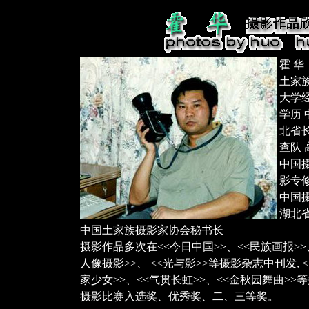
霍 华
土家族 
大学
学历 
北省
查队
中国
影专
中国
湖北
中国土家族摄影家协会秘书长
摄影作品多次在<<今日中国>>、<<民族画报>>、
人像摄影>>、 <<光与影>>等摄影杂志中刊发, <
家少女>>、<<气贯长虹>>、<<金秋园舞曲>
摄影比赛入选奖、优秀奖、二、三等奖。