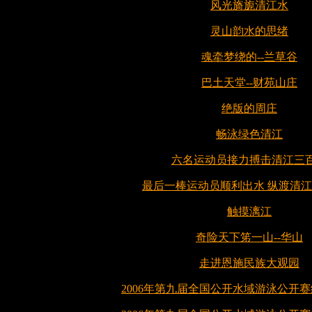
风光旖旎清江水
灵山韵水的思绪
魂牵梦绕的--兰草谷
巴土天堂--财苑山庄
绝版的周庄
畅泳绿色清江
六名运动员接力搏击清江三
最后一棒运动员顺利出水 纵渡清
触摸漓江
奇险天下笫一山--华山
走进恩施民族大观园
2006年第九届全国公开水域游泳公开