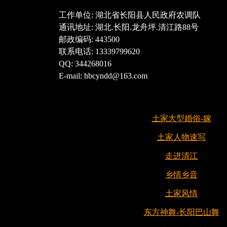
工作单位: 湖北省长阳县人民政府农调队
通讯地址: 湖北.长阳.龙舟坪.清江路88号
邮政编码: 443500
联系电话: 13339799620
QQ: 344268016
E-mail: hbcyndd@163.com
土家大型婚俗-嫁
土家人物速写
走进清江
乡情乡音
土家风情
东方神舞-长阳巴山舞