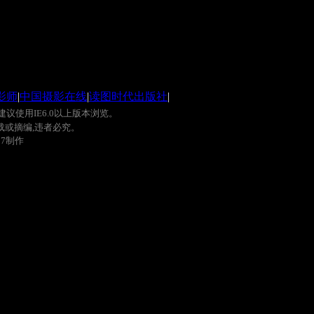
影师
|
中国摄影在线
|
读图时代出版社
|
建议使用
IE6.0
以上版本浏览。
载或摘编
,
违者必究。
0
7
制作