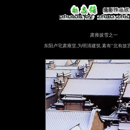
肃雍披雪之一
东阳卢宅肃雍堂,为明清建筑.素有"北有故宫