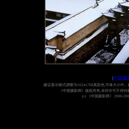
|
中国摄
建议显示模式调整为
1024x768
真彩色
,
字体大小中。
《中国摄影师》版权所有
,
未经许可不得转
(c)
《中国摄影师》
2000-20