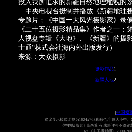
投入我所追求的新疆自然地理地貌的
中央电视台摄制并播放《新疆地理摄
专题片；《中国十大风光摄影家》录
《二十五位摄影精品集》作者之一；
人视盘专辑《大地》、《新疆》的摄影
士通”株式会社海内外出版发行）
来源：大众摄影
摄影作品
1
新疆大地
2
|
中国摄
建议显示模式调整为
1024x768
真彩色
,
字体大小中。
《中国摄影师》版权所有
,
未经许可不得转
(c)
《中国摄影师》
2000-20