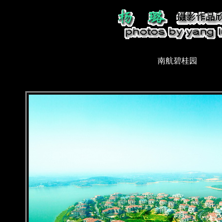
南航碧桂园