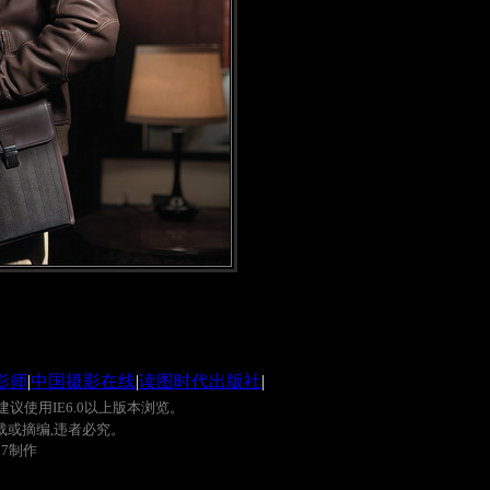
影师
|
中国摄影在线
|
读图时代出版社
|
建议使用
IE6.0
以上版本浏览。
载或摘编
,
违者必究。
0
7
制作