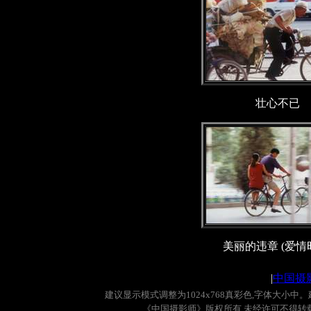
壮心不已
美丽的违章 (爱情
|
中国摄
建议显示模式调整为
1024x768
真彩色
,
字体大小中。
《中国摄影师》版权所有
,
未经许可不得转