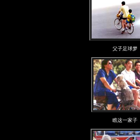
父子足球梦
瞧这一家子