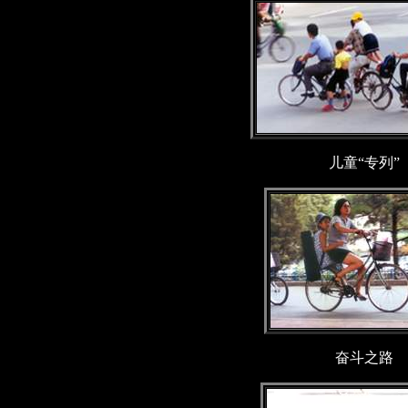
儿童“专列”
奋斗之路