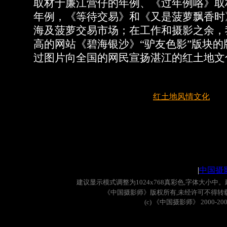
取材于廉江营仔的年例、《过年例咯》取
年例，《等待交易》和《又是菠萝飘香时
海及菠萝交易市场；在工作和摄影之余，
高的网站《碧海银沙》“驴友色影”版块
过图片向全国的网民宣扬湛江的红土地文
红土地风情文化
|
中国摄
建议显示模式调整为
1024x768
真彩色
,
字体大小中。
《中国摄影师》版权所有
,
未经许可不得转
(c)
《中国摄影师》
2000-20