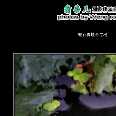
蛇吞青蛙全过程