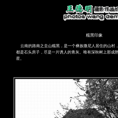
糯黑印象
云南的路南之圭山糯黑，是一个彝族撒尼人居住的山村，
都是石头房子，尽是一片诱人的青灰。唯有深秋树上那成
星。