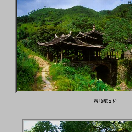
泰顺毓文桥