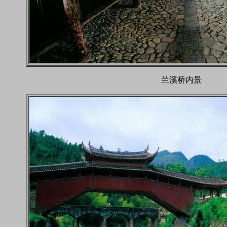
兰溪桥内景