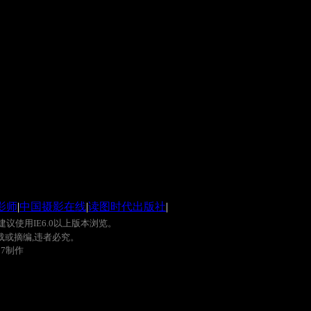
影师
|
中国摄影在线
|
读图时代出版社
|
建议使用
IE6.0
以上版本浏览。
载或摘编
,
违者必究。
0
7
制作