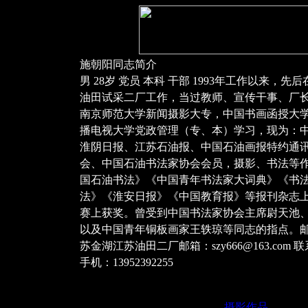
施朝阳同志简介
男 28岁 党员 本科 干部 1993年工作以来，
油田试采二厂工作，当过教师、宣传干事、厂
南京师范大学新闻摄影大专，中国书画函授大
播电视大学党政管理（专、本）学习，现为：
淮阴日报、江苏石油报、中国石油画报特约通
会、中国石油书法家协会会员，摄影、书法等
国石油书法》《中国青年书法家大词典》《书
法》《淮安日报》《中国教育报》等报刊杂志
赛上获奖。曾受到中国书法家协会主席尉天池
以及中国青年铜板画家王轶琼等同志的指点。邮编
苏金湖江苏油田二厂邮箱：szy666@163.com 联系电
手机：13952392255
摄影作品