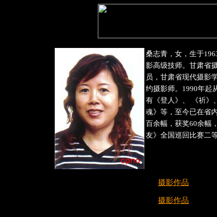
桑志青，女，生于19
影高级技师。甘肃省
员，甘肃省现代摄影
约摄影师。1990年
有《登人》、 《祈》
魂》等，至今已在省
百余幅，获奖60余幅
友》全国巡回比赛二
摄影作品
摄影作品