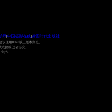
影师
|
中国摄影在线
|
读图时代出版社
|
建议使用
IE6.0
以上版本浏览。
载或摘编
,
违者必究。
0
7
制作