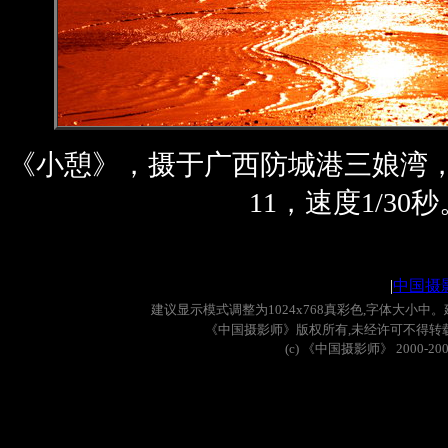
《小憩》，摄于广西防城港三娘湾
11，速度1/30秒
|
中国摄
建议显示模式调整为
1024x768
真彩色
,
字体大小中。
《中国摄影师》版权所有
,
未经许可不得转
(c)
《中国摄影师》
2000-20