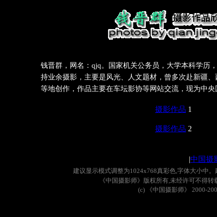
钱晋群，网名：qjq。国家机关公务员，大学本科学历
持业余摄影，主要是风光、人文题材，曾多次赴新疆、
等地创作，作品主要在车坛影协等网站交流，现为中央
摄影作品
1
摄影作品
2
|
中国摄
建议显示模式调整为
1024x768
真彩色
,
字体大小中。
《中国摄影师》版权所有
,
未经许可不得转
(c)
《中国摄影师》
2000-20