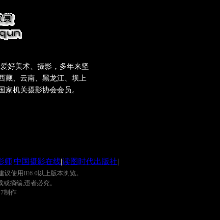
，爱好美术、摄影，多年来坚
西藏、云南、黑龙江、坝上
国家机关摄影协会会员。
影师
|
中国摄影在线
|
读图时代出版社
|
建议使用
IE6.0
以上版本浏览。
载或摘编
,
违者必究。
0
7
制作