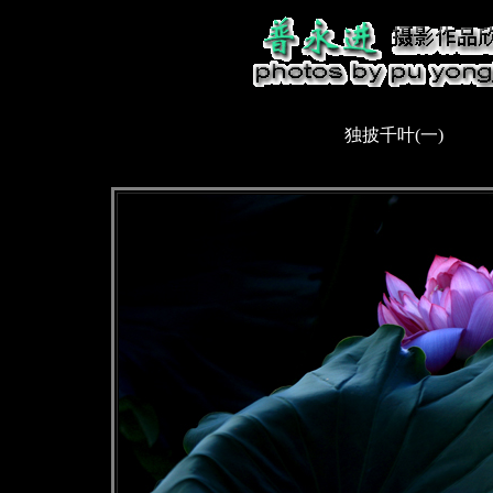
独披千叶(一)