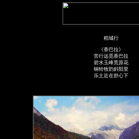
稻城行
《香巴拉》
苦行远觅香巴拉
碧水玉峰荒原花
铜铃牧韵斜阳里
乐土近在舒心下