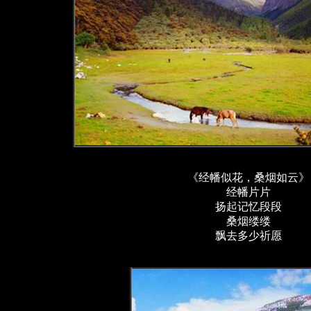
《经幡似花，桑烟如云》
经幡片片
扬起记忆段段
桑烟缕缕
飘去多少祈愿