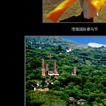
理塘国际赛马节