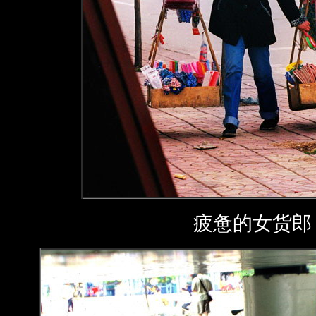
疲惫的女货郎