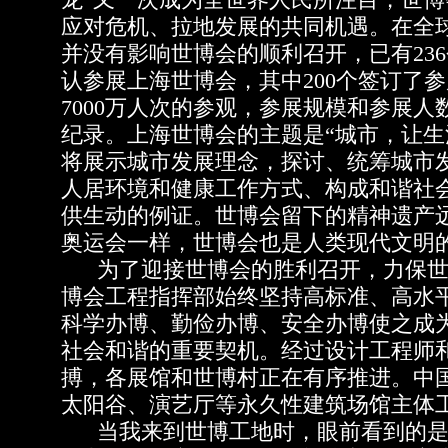
龙”又一次成为全世界人民所注目，世
应对危机、拉地发展的共同机遇。在全
并没有影响世博会的顺利召开，已有23
认参展上海世博会，其中200个签订了
7000万人次的参观，参展规模和参展
纪录。上海世博会的主题是“城市，让生
将展示城市发展理念，探讨、统筹城市
人居环境和健康工作方式、构成和谐社
供生动的例证。世博会留下的精神遗产
奥运会一样，世博会也是人类现代文明
为了迎接世博会的胜利召开，力保世
博会工程指挥部始终坚持高标准、高水
科学办博、勤俭办博、安全办博使之成
社会和谐的重要契机。经过设计工程师
搏，各展馆和世博村正在有序推进。中
太阳谷、演艺厅等永久性建筑场馆主体
当我来到世博工地时，眼前看到的是