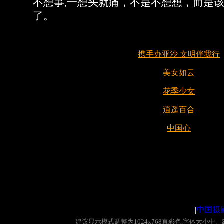
不想事,一想头就痛，不是不想想，而是
了。
携手办亚沙 文明伴我行
美女如云
花季少女
逍遥百合
中国心
|
中国摄
建议显示模式调整为
1024x768
真彩色
,
字体大小中。