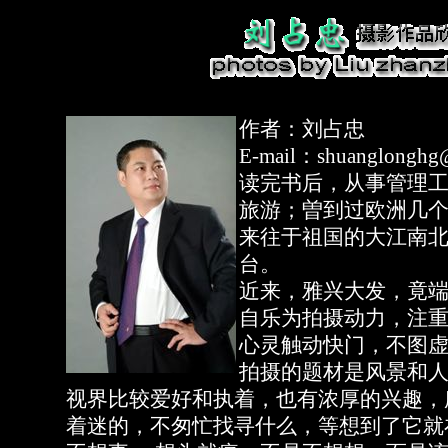
作者：刘占忠
E-mail：shuanglonghg
读完书后，从事管理
旅游；曽到过欧洲几
来往于祖国的大江南
台。
近来，雅兴大发，竟
自乐为拍摄动力，注
心灵触动快门，不图
拍摄的题材是风景和
视界比较爱好和执着，也有浓厚的兴趣，
着迷的，不匆忙找寻什么，等想到了它就