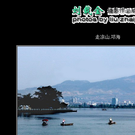
走凉山.邛海