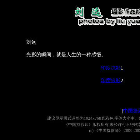
刘远
光影的瞬间，就是人生的一种感悟。
印度掠影
1
印度掠影
2
|
中国摄
建议显示模式调整为
1024x768
真彩色
,
字体大小中。
《中国摄影师》版权所有
,
未经许可不得转
(c)
《中国摄影师》
2000-20