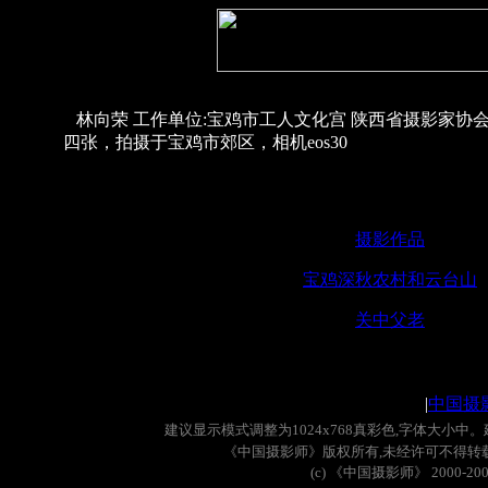
林向荣 工作单位:宝鸡市工人文化宫 陕西省摄影家协
四张，拍摄于宝鸡市郊区，相机eos30
摄影作品
宝鸡深秋农村和云台山
关中父老
|
中国摄
建议显示模式调整为
1024x768
真彩色
,
字体大小中。
《中国摄影师》版权所有
,
未经许可不得转
(c)
《中国摄影师》
2000-20