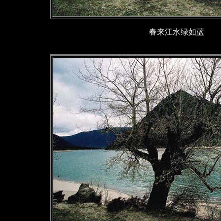
春来江水绿如蓝