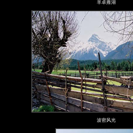
羊卓雍湖
波密风光