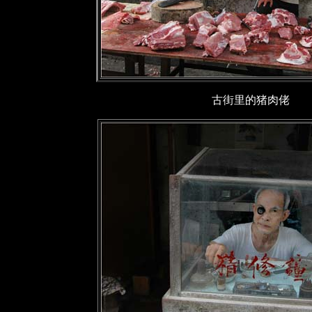
古街里的猪肉佬