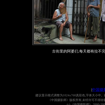
古街里的阿婆们,每天都有拉不
|
中国摄
建议显示模式调整为
1024x768
真彩色
,
字体大小中。
《中国摄影师》版权所有
,
未经许可不得转
(c)
《中国摄影师》
2000-20