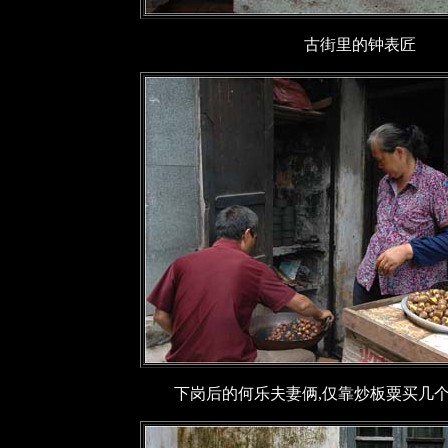
古街里的钟表匠
下岗后的何乐夫妻俩,仅靠炒板粟买几