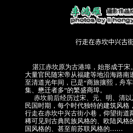
行走在赤坎中兴古
湛江赤坎原为古港埠，始形成于宋
大量官民随宋帝从福建等地沿海路南
至清道光年间，已是“商旅攘熙，舟车
集、懋迁者多”的繁盛商埠。
赤坎前后经历过宋、元、明、清以
民国时期，每个时代独特的建筑风格
行走在赤坎中兴古街小巷，仰望街道
稀可见到古典民族风格的、欧陆风格
国风格的、甚至前苏联风格的……