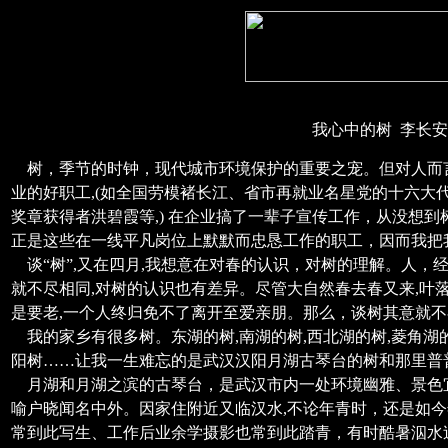
我心中的树 李长安
树，季节的时钟，现代城市环境保护的重要之宠。但对人而言
业的好职工,(如全国劳模褚长江、省市再就业名星党的十六大
奖章获得者洪碧霞等,) 在企业搞了一辈子宣传工作，从没想
正是这些在一线平凡岗位上默默而忠恳工作的职工，因而我把
谈“树”,又在四月,我想意在对春的认识，对树的理解。人，
就不尽相同,对树的认识也有差异。尽管大自然春去春又来,叶
是要老,一个人终归免不了离开至爱亲朋。那么，谈树其意就
我的家乡有很多树。东湖的树,南湖的树,西北湖的树,菱角湖
阳树……让我一生难忘的是武汉汉阳月湖古琴台的树和那里普
月湖和月湖之滨的古琴台，是武汉市内一处环境幽雅、景色宜
喻户晓闻名中外。因家住附近又临汉水,不论年青时，还是如今
常到此写生、工作后业余学摄影也常到此踏青，有时酷暑泅水