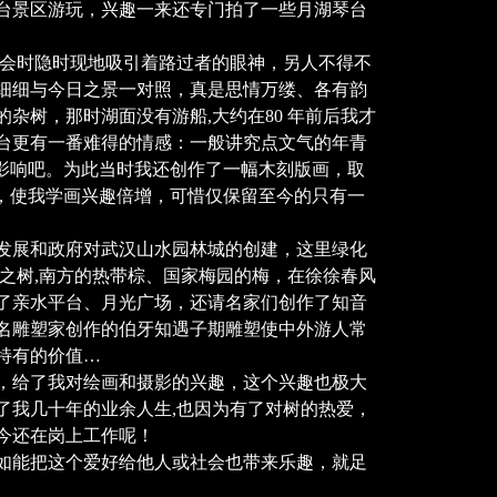
台景区游玩，兴趣一来还专门拍了一些月湖琴台
会时隐时现地吸引着路过者的眼神，另人不得不
细细与今日之景一对照，真是思情万缕、各有韵
杂树，那时湖面没有游船,大约在80 年前后我才
台更有一番难得的情感：一般讲究点文气的年青
的影响吧。为此当时我还创作了一幅木刻版画，取
辉，使我学画兴趣倍增，可惜仅保留至今的只有一
发展和政府对武汉山水园林城的创建，这里绿化
之树,南方的热带棕、国家梅园的梅，在徐徐春风
了亲水平台、月光广场，还请名家们创作了知音
名雕塑家创作的伯牙知遇子期雕塑使中外游人常
特有的价值…
，给了我对绘画和摄影的兴趣，这个兴趣也极大
了我几十年的业余人生,也因为有了对树的热爱，
今还在岗上工作呢！
如能把这个爱好给他人或社会也带来乐趣，就足