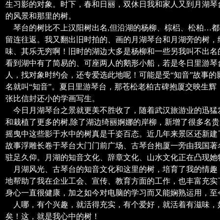
生习影的对象。时下，春和日丽，双休日我和家人又到月湖琴
的风景和那里的树。
琴台的树比不上汉阳树出名,但沿湖的杨柳、棕梠、松柏…都
留连往返。我又翻出旧时拍的、画的月湖琴台和月湖旁的树，
味、其乐无穷啊！旧时的湖边大多是杨柳和一些另我叫不出名的
看到湖中有了简易的、可座两人的鹅形小船，若是冬日里游琴
人，找对象时约会，还专爱选此地呢！可能是受“知音”故事
名就叫“知音”。夏日里游琴台，那苍松老柏古碑抱厦交映生
张比信封还小的学画写生。
今日月湖琴台之景就更美不胜收了，随着武汉旅游业的迅猛
和栽植了更多的树,除了湖边绮丽婀娜的岸柳，新增了很多名贵
摇曳中这些影于水中的树真是千姿百态。近几年来景区还新建
故事浮雕长卷于琴台大门门前广场、古琴台抱厦一旁由我国著
驻足久仰。月湖的知音文化、辞章文化、山水文化正在凸现她
月湖风光、古琴台的知音文化和这里的树，培育了我的情趣
地帮助了我在企业工会、宣传、教育方面的工作，也丰富充实
身心一直很健康，加之如今对电脑的学习而又能娴熟运用，至
人哪，有个兴趣，就活得充实，有个爱好，就活着有滋味，
矣！这，就是我心中的树！