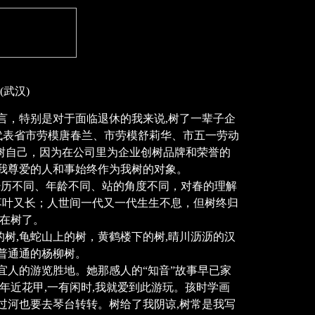
(武汉)
，特别是对于面临退休的我来说,树了一辈子企
代表省市劳模唐春兰、市劳模舒莉华、市五一劳动
到树自己，因为在公司里为企业创树品牌和荣誉的
我尊爱的人和事始终作为我树的对象。
经历不同、年龄不同、站的角度不同，对春的理解
落叶又长；人世间一代又一代生生不息，但树终归
不在树了。
的树,龟蛇山上的树，黄鹤楼下的树,晴川沥沥的汉
普通通的杨柳树。
人的游览胜地。她那感人的“知音”故事早已家
年近花甲,一有闲时,我就爱到此游玩。孩时学画
过河也要去琴台转转。树给了我阴谅,树常是我写