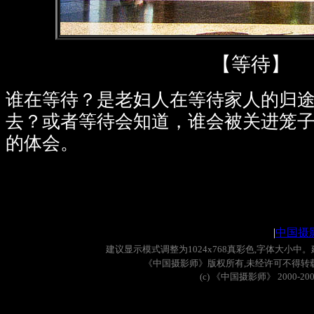
【等待】
谁在等待？是老妇人在等待家人的归
去？或者等待会知道，谁会被关进笼
的体会。
|
中国摄
建议显示模式调整为
1024x768
真彩色
,
字体大小中。
《中国摄影师》版权所有
,
未经许可不得转
(c)
《中国摄影师》
2000-20