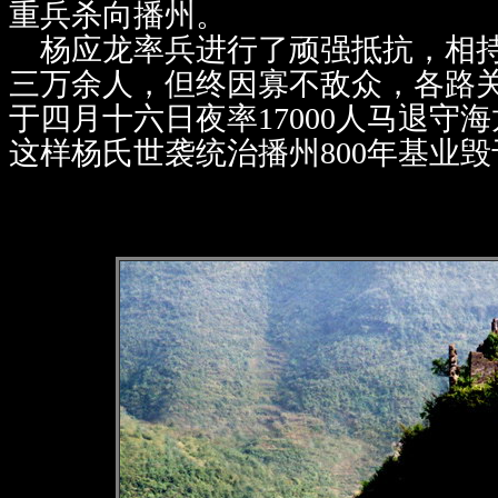
重兵杀向播州。
杨应龙率兵进行了顽强抵抗，相持
三万余人，但终因寡不敌众，各路
于四月十六日夜率17000人马退守
这样杨氏世袭统治播州800年基业