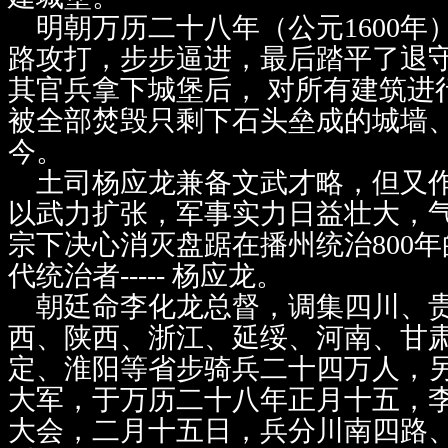
明朝万历二十八年（公元1600年
路攻打，步步逼进，最后踏平了退
其官兵拿下城堡后， 对所有建筑进
被全部焚毁只剩下石头垒成的城墙
今。
土司杨应龙兼备文武才略，但又作
以武力扩张，军事实力日益壮大，
宗下决心消灭盘踞在播州统治800
代统治者----- 杨应龙。
朝廷命李化龙总督，调集四川、贵
西、陕西、浙江、延绥、河南、甘
定、淮阳等省步骑兵二十四万人，
大军，于万历二十八年正月十五，
大会，二月十五日，兵分川南四路