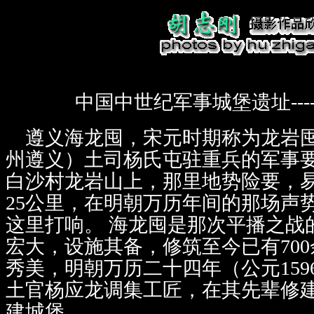
中国中世纪军事城堡遗址---
遵义海龙囤，宋元时期称为龙岩囤
州遵义）土司杨氏屯驻重兵的军事
白沙村龙岩山上，那里地势险要，
25公里，在明朝万历年间的那场声
这里打响。 海龙囤是那次平播之战
宏大，设施其备，修筑至今已有70
秀美，明朝万历二十四年（公元15
土官杨应龙调集工匠，在其先辈修
建城堡。