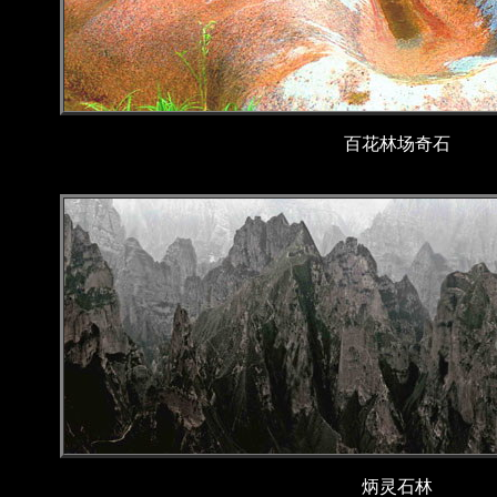
百花林场奇石
炳灵石林