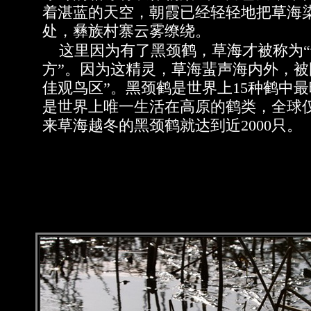
着湛蓝的天空，朝霞已经轻轻地把草海
处，彝族村寨云雾缭绕。
这里因为有了黑颈鹤，草海才被称为“
方”。因为这精灵，草海蜚声海内外，被
佳观鸟区”。黑颈鹤是世界上15种鹤中
是世界上唯一生活在高原的鹤类，全球仅
来草海越冬的黑颈鹤就达到近2000只。