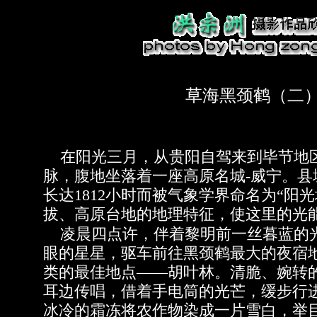
草海黑颈鹤（二
在阳光三月，从贵阳自驾来到毕节地
脉，腹地坐落着一座高原名城-威宁。县
长达1812小时而被气象学界命名为“阳
拔、高原台地的地理特征，使这里的光
凌晨四点许，伴着黎明前一丝暮蓝的
眼的星星，驱车前往黑颈鹤最大的夜宿
类的最佳地点——胡叶林。清脆、婉转
耳边传唱，借着手电筒的光芒，缓步行
冰冷的霜冻将农作物染成一片雪白，举