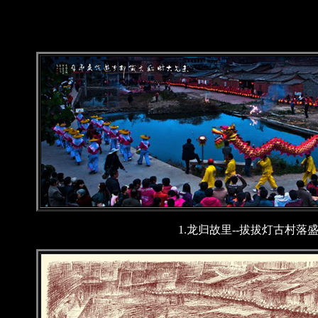
1.龙归故里--拔拔灯古村落