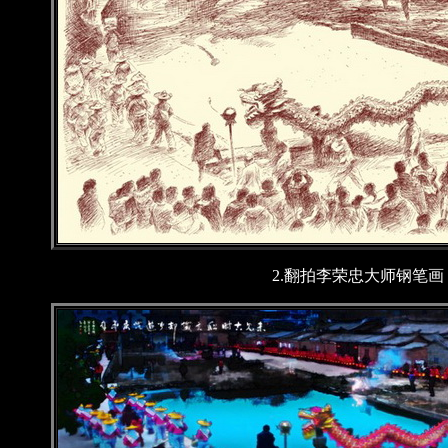
2.翻拍李荣忠大师钢笔画