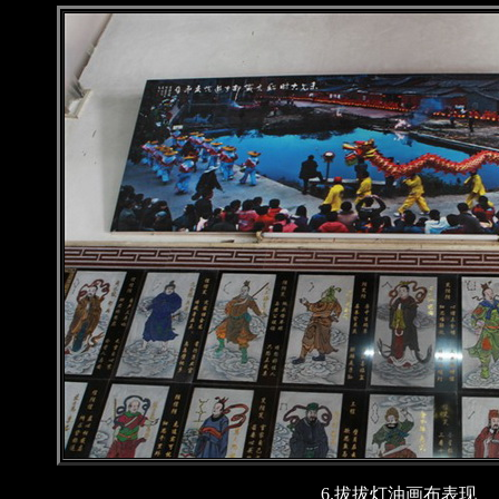
6.拔拔灯油画布表现