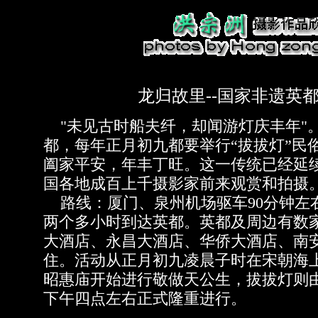
龙归故里--国家非遗英
"未见古时船夫纤，却闻游灯庆丰年"
都，每年正月初九都要举行“拔拔灯”民
阖家平安，年丰丁旺。这一传统已经延
国各地成百上千摄影家前来观赏和拍摄
路线：厦门、泉州机场驱车90分钟左
两个多小时到达英都。英都及周边有数
大酒店、永昌大酒店、华侨大酒店、南
住。活动从正月初九凌晨子时在宋朝海上
昭惠庙开始进行敬做天公生，拔拔灯则
下午四点左右正式隆重进行。