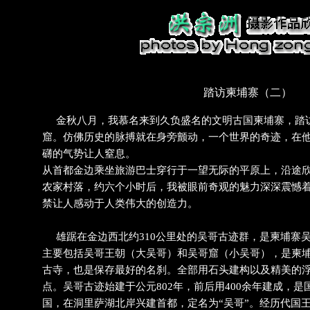
踏访柬埔寨（二）
金秋八月，我慕名来到久负盛名的文明古国柬埔寨，踏访
窟。仿佛历史的脉搏就在身旁颤动，一个世界的奇迹，在
礴的气势让人窒息。
从首都金边乘坐旅游巴士穿行于一望无际的平原上，沿途
农家村落，约六个小时后，我被眼前奇观的魅力深深震憾
禁让人感动于人类伟大的创造力。
雄踞在金边西北约310公里处的吴哥古迹群，是柬埔寨
主要包括吴哥王朝（大吴哥）和吴哥窟（小吴哥），是柬
古寺，也是保存最好的名刹。全部用石头建构以及精美的
点。吴哥古迹始建于公元802年，前后用400余年建成，
国，在洞里萨湖北岸兴建首都，定名为“吴哥”。经历代国