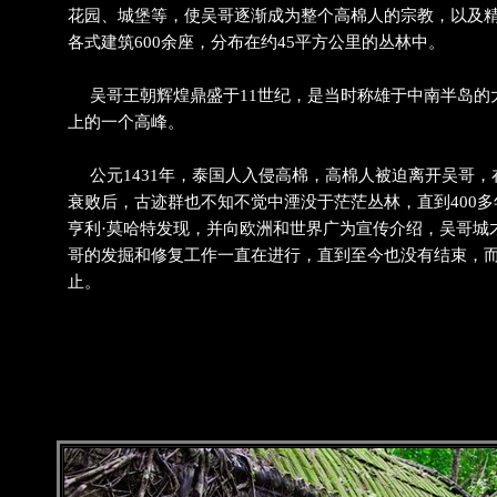
花园、城堡等，使吴哥逐渐成为整个高棉人的宗教，以及
各式建筑600余座，分布在约45平方公里的丛林中。
吴哥王朝辉煌鼎盛于11世纪，是当时称雄于中南半岛的
上的一个高峰。
公元1431年，泰国人入侵高棉，高棉人被迫离开吴哥，
衰败后，古迹群也不知不觉中湮没于茫茫丛林，直到400多年
亨利·莫哈特发现，并向欧洲和世界广为宣传介绍，吴哥城
哥的发掘和修复工作一直在进行，直到至今也没有结束，
止。