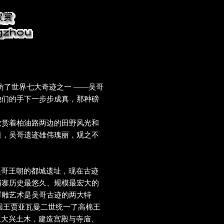
了世界七大奇迹之一 ——吴哥
他们的手下一步步成真，那种磅
欣赏着柏油路两边的田野风光和
着，吴哥遗迹雄伟瑰丽，观之不
吴哥王朝的都城遗址，现在古迹
埔寨历史最悠久、规模最宏大的
浮雕艺术是吴哥古迹的两大特
是国王贾亚瓦曼二世统一了高棉王
王大兴土木，建造宫殿与寺庙、