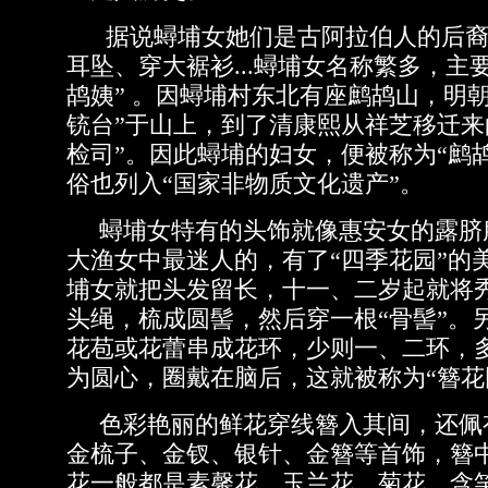
据说蟳埔女她们是古阿拉伯人的后裔
耳坠、穿大裾衫...蟳埔女名称繁多，主要
鸪姨” 。因
蟳埔村东北
有座鹧鸪山，明朝
铳台”于山上，到了清康熙从祥芝移迁来
检司”。因此蟳埔的妇女，便被称为“鹧
俗也列入“国家非物质文化遗产”。
蟳埔女特有的头饰就像惠安女的露脐
大渔女中最迷人的，有了“四季花园”的
埔女就把头发留长，十一、二岁起就将
头绳，梳成圆髻，然后穿一根“骨髻”。
花苞或花蕾串成花环，少则一、二环，
为圆心，圈戴在脑后，这就被称为“簪花
色彩艳丽的鲜花穿线簪入其间，还佩
金梳子、金钗、银针、金簪等首饰，簪
花一般都是素馨花、玉兰花、菊花、含