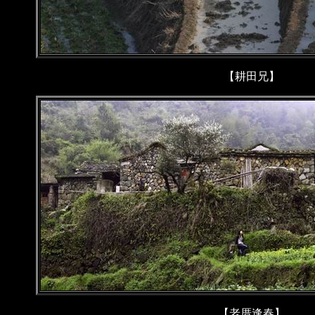
【耕田兄】
【老厝逢春】