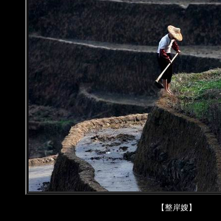
【整岸嫂】