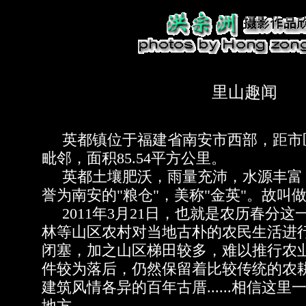
里山趣闻
英都镇位于福建省南安市西部，距市区
毗邻，面积85.54平方公里。
英都土壤肥沃，雨量充沛，水源丰富
誉为南安的"粮仓"，美称"金英"。故叫
2011年3月21日，也就是农历春分这
林等山区农村对当地古朴的农民生活进行
闭塞，加之山区梯田较多，难以推行农
件较为落后，仍然保留着比较传统的农
建筑风情各异的百年古厝......相信这