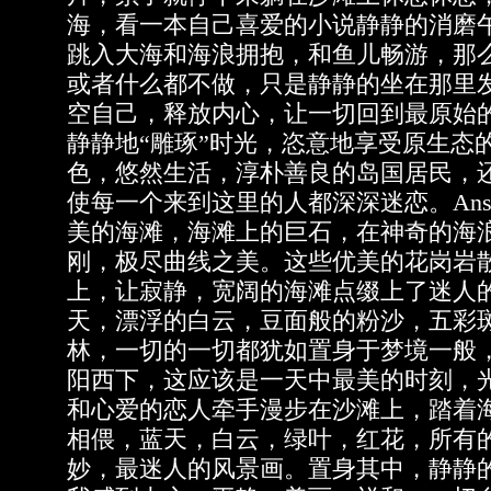
海，看一本自己喜爱的小说静静的消磨
跳入大海和海浪拥抱，和鱼儿畅游，那
或者什么都不做，只是静静的坐在那里
空自己，释放内心，让一切回到最原始
静静地“雕琢”时光，恣意地享受原生态
色，悠然生活，淳朴善良的岛国居民，
使每一个来到这里的人都深深迷恋。Anse D
美的海滩，海滩上的巨石，在神奇的海
刚，极尽曲线之美。这些优美的花岗岩
上，让寂静，宽阔的海滩点缀上了迷人
天，漂浮的白云，豆面般的粉沙，五彩
林，一切的一切都犹如置身于梦境一般
阳西下，这应该是一天中最美的时刻，
和心爱的恋人牵手漫步在沙滩上，踏着
相偎，蓝天，白云，绿叶，红花，所有
妙，最迷人的风景画。置身其中，静静