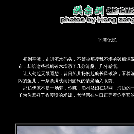
平潭记忆
初到平潭，走进流水码头，不禁被那凌乱不堪的破船深深
布，却给这些残船破木增添了几分沧桑、几分感慨。
让人勾起无限遐想，昔日船儿扬帆起航长风破浪，看着渔
闪的鱼儿，一条条满载而归船只的情景涌入眼前。
那仿佛就不是一场梦，你瞧，渔村姑娘在织网，海边的一
子为你煮好了香喷喷的米饭，老母亲在村口正等着你平安