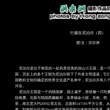
行摄在尼泊尔（四）
图\文：洪宗洲
尼泊尔是位于南亚的一处风景优美的深山小王国，是一个
国，历史上的多个王朝为尼泊尔留下了许多文明遗迹，它
国教科文组织确定的世界文化遗产名单中，尼泊尔共有八
河谷。
尼泊尔王国是一个内陆国家，国土扁平，形状像一只吃桑
段南麓。北面与我国西藏毗邻，东界锡金小国，东南、西、
里，南北宽大约200公里左右。总面积147181平方公里。
脊，到南部台拉河(Terai)接近海平面的70米的谷地平原