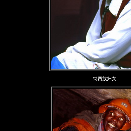
纳西族妇女