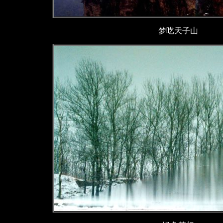
梦呓天子山