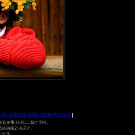
影师
|
中国摄影在线
|
读图时代出版社
|
建议使用
IE6.0
以上版本浏览。
载或摘编
,
违者必究。
0
7
制作