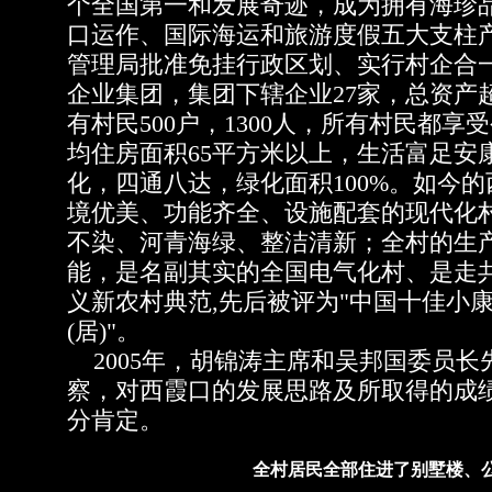
个全国第一和发展奇迹，成为拥有海珍
口运作、国际海运和旅游度假五大支柱
管理局批准免挂行政区划、实行村企合
企业集团，集团下辖企业27家，总资产
有村民500户，1300人，所有村民都
均住房面积65平方米以上，生活富足安
化，四通八达，绿化面积100%。如今
境优美、功能齐全、设施配套的现代化
不染、河青海绿、整洁清新；全村的生
能，是名副其实的全国电气化村、是走
义新农村典范,先后被评为"中国十佳小康
(居)"。
2005年，胡锦涛主席和吴邦国委员长
察，对西霞口的发展思路及所取得的成
分肯定。
全村居民全部住进了别墅楼、