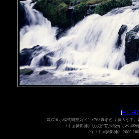
|
中国摄
建议显示模式调整为
1024x768
真彩色
,
字体大小中。
《中国摄影师》版权所有
,
未经许可不得转
(c)
《中国摄影师》
2000-20